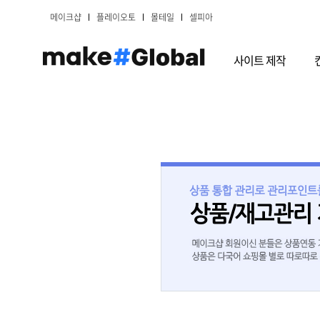
메이크샵
플레이오토
몰테일
셀피아
사이트 제작