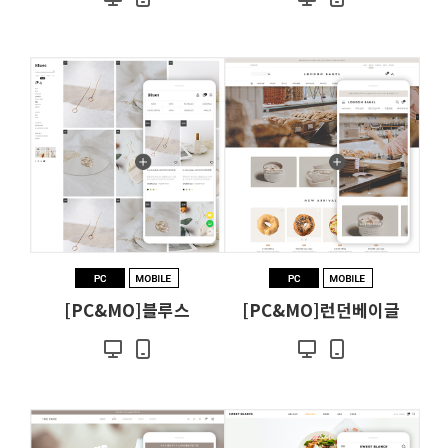
[PC&MO]블루스
[PC&MO]런던베이글