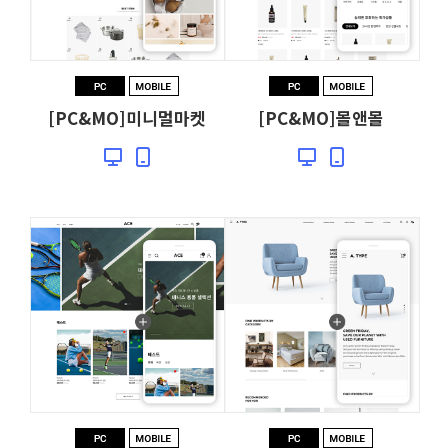
[PC&MO]미니멀마켓
[PC&MO]몰앤몰