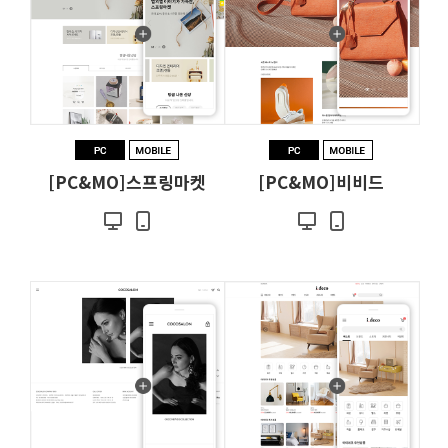
[PC&MO]스프링마켓
[PC&MO]비비드