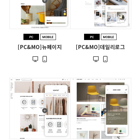
[PC&MO]뉴페이지
[PC&MO]데일리로그