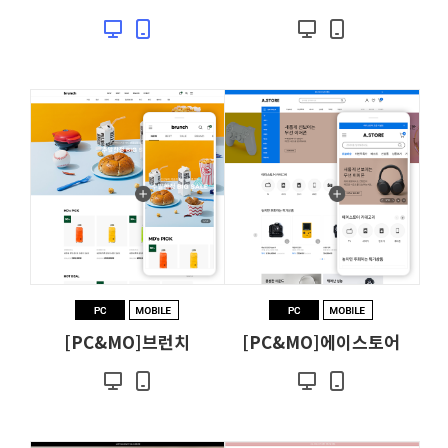
[PC&MO]브런치
[PC&MO]에이스토어