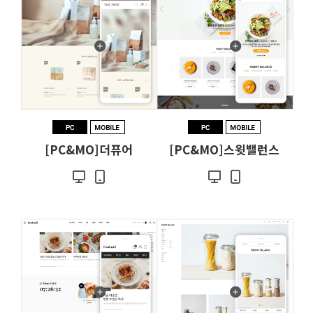
[PC&MO]더퓨어
[PC&MO]스윗밸런스