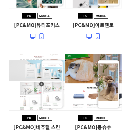
[PC&MO]뷰티포커스
[PC&MO]아르젠토
[PC&MO]네츄럴 스킨
[PC&MO]몽슈슈