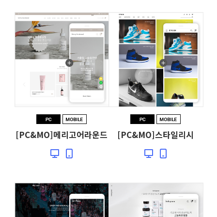
[PC&MO]메리고어라운드
[PC&MO]스타일리시