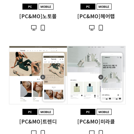
[PC&MO]노토몰
[PC&MO]헤어랩
[PC&MO]트렌디
[PC&MO]미라클