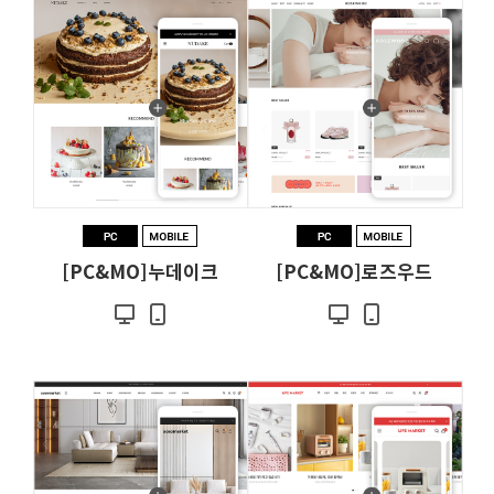
[PC&MO]누데이크
[PC&MO]로즈우드