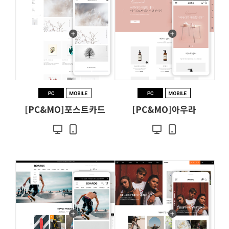
[PC&MO]포스트카드
[PC&MO]아우라