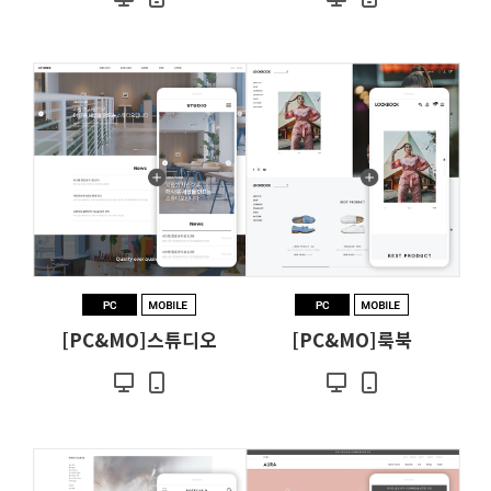
[PC&MO]스튜디오
[PC&MO]룩북