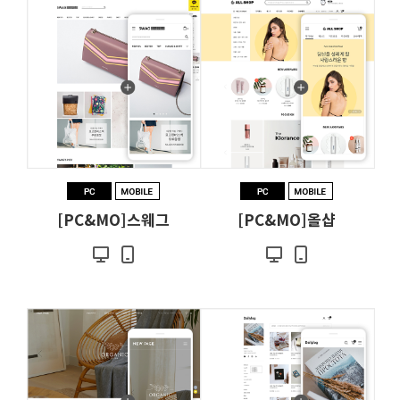
[PC&MO]스웨그
[PC&MO]올샵