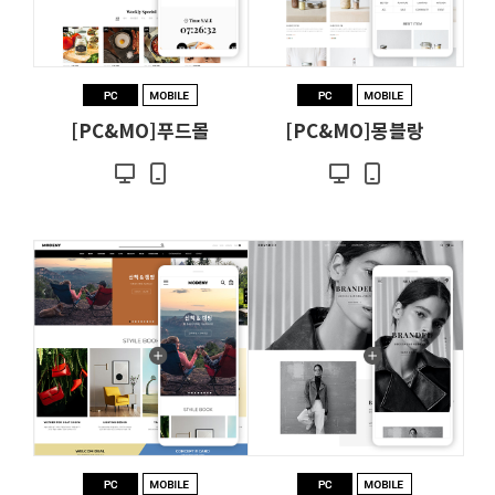
[PC&MO]푸드몰
[PC&MO]몽블랑