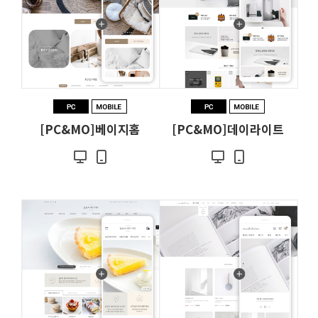
[PC&MO]베이지홈
[PC&MO]데이라이트