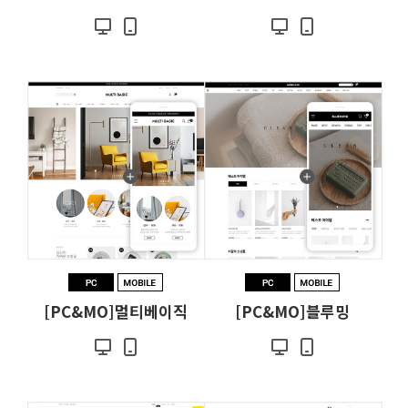
[PC&MO]멀티베이직
[PC&MO]블루밍