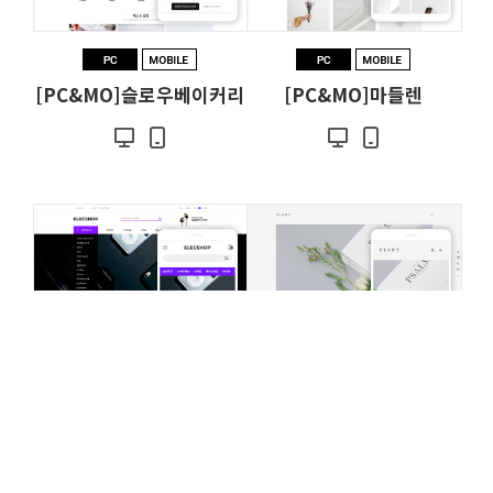
[PC&MO]슬로우베이커리
[PC&MO]마들렌
[PC&MO]일렉샵
[PC&MO]플랜트