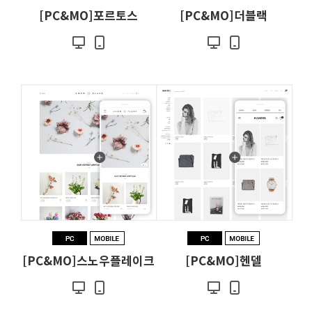
[PC&MO]포르토스
[PC&MO]더블랙
[PC&MO]스노우플레이크
[PC&MO]헨델