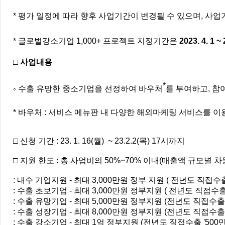
* 평가 일정에 따라 향후 사업기간이 변경될 수 있으며, 사
* 글로벌강소기업 1,000+ 프로젝트 지정기간은
2023. 4. 1 ~ 
□
사업내용
*
◦
수출 유망한 중소기업을 선정하여 바우처
를 부여하고, 
* 바우처 :
서비스 메뉴판 내 다양한 해외마케팅 서비스를 이
□ 신청 기간
: 23. 1. 16(월) ~ 23.2.2(목) 17시까지
□ 지원 한도
:
총 사업비의
50%~70%
이내
(
매출액 규모별 차
:
내수 기업지원
-
최대
3,000
만원 정부 지원
(
전년도 직접수
:
수출 초보기업
-
최대
3,000
만원 정부지원
(
전년도 직접수
:
수출 유망기업
-
최대
5,000
만원 정부지원
(
전년도 직접수
:
수출 성장기업
-
최대
8,000
만원 정부지원
(
전년도 직접수
: 수출 강소기업 - 최대 1억 정부지원 (전년도 직접수출 '50