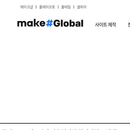
메이크샵
플레이오토
몰테일
셀피아
사이트 제작