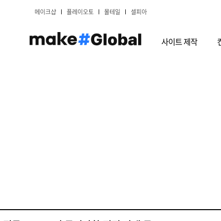
메이크샵
플레이오토
몰테일
셀피아
사이트 제작