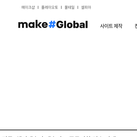
메이크샵
플레이오토
몰테일
셀피아
사이트 제작