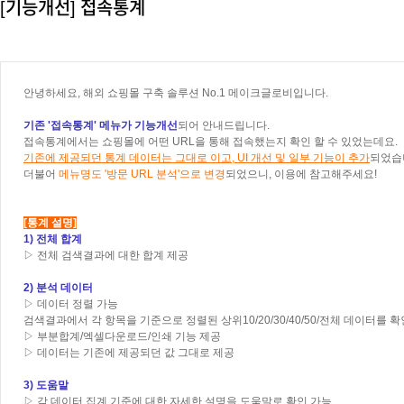
[기능개선] 접속통계
안녕하세요, 해외 쇼핑몰 구축 솔루션 No.1 메이크글로비입니다.
기존 '접속통계' 메뉴가 기능개선
되어 안내드립니다.
접속통계에서는 쇼핑몰에 어떤 URL을 통해 접속했는지 확인 할 수 있었는데요.
기존에 제공되던 통계 데이터는 그대로 이고,
UI 개선 및 일부 기능이 추가
되었습
더불어
메뉴명도 '방문 URL 분석'으로 변경
되었으니, 이용에 참고해주세요!
[통계 설명]
1) 전체 합계
▷
전체
검색결과에 대한 합계 제공
2) 분석 데이터
▷
데이터 정렬 가능
검색결과에서 각 항목을 기준으로 정렬된
상위10/20/30/40/50/전체 데이터를 
▷
부분합계/엑셀다운로드/인쇄 기능 제공
▷
데이터는 기존에 제공되던 값 그대로 제공
3) 도움말
▷
각 데이터 집계 기준에 대한 자세한 설명을 도움말로 확인 가능